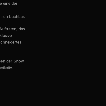
e eine der
n ich buchbar.
Auftreten, das
klusive
schneidertes
eben der Show
nikativ.