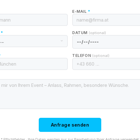
E-MAIL
*
N
*
DATUM
(optional)
*
TELEFON
(optional)
Anfrage senden
* Pflichtfelder · Ihre Daten werden nur zur Bearbeitung Ihrer Anfrage verwendet.