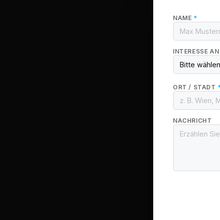
NAME
*
INTERESSE A
ORT / STADT
NACHRICHT