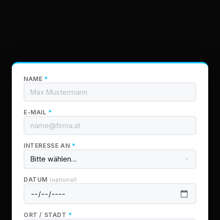
NAME
*
E-MAIL
*
INTERESSE AN
*
DATUM
(optional)
ORT / STADT
*