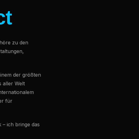
ct
gehöre zu den
taltungen,
inem der größten
 aller Welt
nternationalem
r für
– ich bringe das